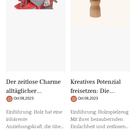
Der zeitlose Charme
Kreatives Potenzial
alltäglicher
freisetzen: Die
Holzdekorationen:
Oct 08,2023
anhaltende
Oct 08,2023
Kunstfertigkeit und
Anziehungskraft von
Einführung: Holz hat eine
Einführung: Holzspielzeug
Natur verbinden
Holzspielzeug
inhärente
Mit ihrer bezaubernden
Anziehungskraft, die über
Einfachheit und zeitlosen
Zeit und Trends
Anziehungskraft haben sie