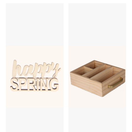
hinausgeht. Seine
den Test der Zeit
organische Textur, seine
bestanden. In einer Zeit,
exquisiten
die von auffälligen
Maserungsmuster und
Plastikspielzeugen und
seine Vielseitigkeit machen
technologisch
es zu einem beliebten
fortschrittlichen Geräten
Material für verschiedene
dominiert wird, erobern
künstlerische und
diese bescheidenen
funktionale
Kreationen weiterhin die
Anwendungen. Unter
Herzen und Gedanken von
diesen, Tägliche
Kindern und
Holzdekorationen zeichnet
Erwachsenen
sich durch eine
gleichermaßen. Während
faszinierende
wir in die Welt der
Verschmelzung von
Holzspielzeuge
Handwerkskunst und
eintauchen, werden wir
Natur aus. Mit ihrer
ihre reiche Geschichte,
Fähigkeit, Räumen Wärme,
ihre Vorteile für die