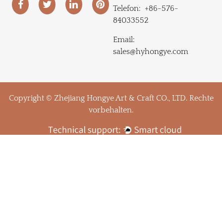
Telefon:
+86-576-
84033552
Email:
sales@hyhongye.com
Copyright © Zhejiang Hongye Art & Craft CO., LTD. Rechte
vorbehalten.