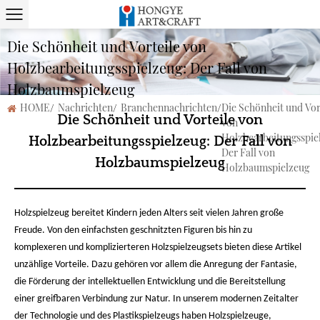
Die Schönheit und Vorteile von
Holzbearbeitungsspielzeug: Der Fall von
Holzbaumspielzeug
HOME
/
Nachrichten
/
Branchennachrichten
/
Die Schönheit und Vor
Die Schönheit und Vorteile von
von
Holzbearbeitungsspie
Holzbearbeitungsspielzeug: Der Fall von
Der Fall von
Holzbaumspielzeug
Holzbaumspielzeug
Holzspielzeug bereitet Kindern jeden Alters seit vielen Jahren große
Freude. Von den einfachsten geschnitzten Figuren bis hin zu
komplexeren und komplizierteren Holzspielzeugsets bieten diese Artikel
unzählige Vorteile. Dazu gehören vor allem die Anregung der Fantasie,
die Förderung der intellektuellen Entwicklung und die Bereitstellung
einer greifbaren Verbindung zur Natur. In unserem modernen Zeitalter
der Technologie und des Plastikspielzeugs haben Holzspielzeuge,