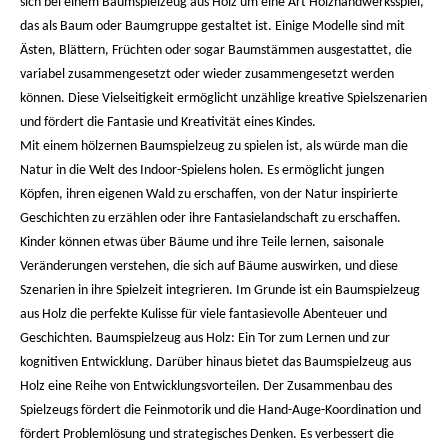
sich bei einem Baumspielzeug aus Holz um eine Art Holzhandwerksspiel,
das als Baum oder Baumgruppe gestaltet ist. Einige Modelle sind mit
Ästen, Blättern, Früchten oder sogar Baumstämmen ausgestattet, die
variabel zusammengesetzt oder wieder zusammengesetzt werden
können. Diese Vielseitigkeit ermöglicht unzählige kreative Spielszenarien
und fördert die Fantasie und Kreativität eines Kindes.
Mit einem hölzernen Baumspielzeug zu spielen ist, als würde man die
Natur in die Welt des Indoor-Spielens holen. Es ermöglicht jungen
Köpfen, ihren eigenen Wald zu erschaffen, von der Natur inspirierte
Geschichten zu erzählen oder ihre Fantasielandschaft zu erschaffen.
Kinder können etwas über Bäume und ihre Teile lernen, saisonale
Veränderungen verstehen, die sich auf Bäume auswirken, und diese
Szenarien in ihre Spielzeit integrieren. Im Grunde ist ein Baumspielzeug
aus Holz die perfekte Kulisse für viele fantasievolle Abenteuer und
Geschichten. Baumspielzeug aus Holz: Ein Tor zum Lernen und zur
kognitiven Entwicklung. Darüber hinaus bietet das Baumspielzeug aus
Holz eine Reihe von Entwicklungsvorteilen. Der Zusammenbau des
Spielzeugs fördert die Feinmotorik und die Hand-Auge-Koordination und
fördert Problemlösung und strategisches Denken. Es verbessert die